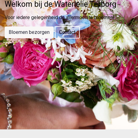
Welkom bij de Waterlelie Terborg
Voor iedere gelegenheid de allermooiste bloemen!
Bloemen bezorgen
Contact