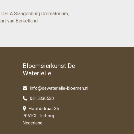
ls DELA Slangenburg Crematorium,
art van Berkelland,
Bloemsierkunst De
Waterlelie
info@dewaterlelie-bloemen.nl
0315330530
Hoofdstraat 36
7061CL Terborg
Nederland