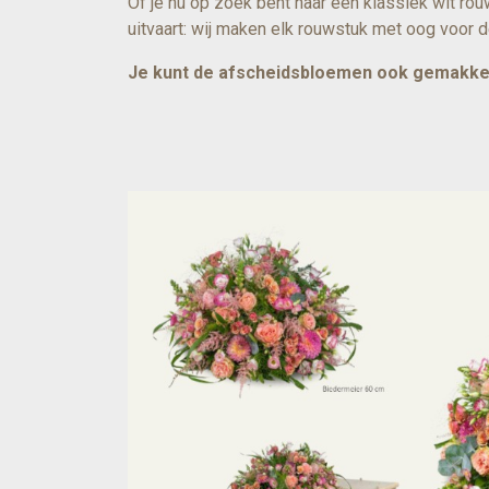
Of je nu op zoek bent naar een klassiek wit rou
uitvaart: wij maken elk rouwstuk met oog voor d
Je kunt de afscheidsbloemen ook gemakkelij