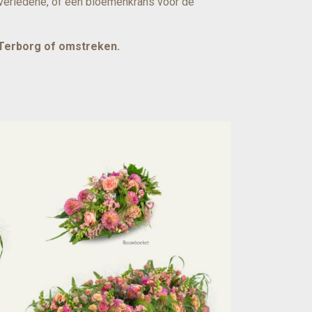
 overledene, of een bloemenkrans voor de
n Terborg of omstreken.