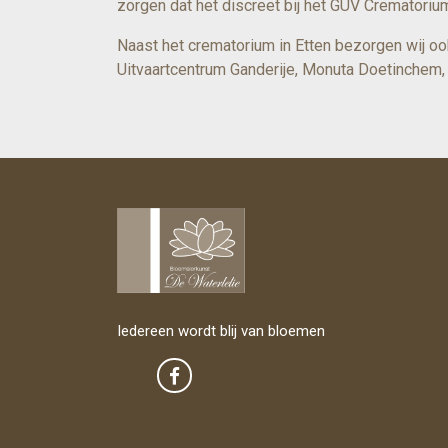
zorgen dat het discreet bij het GUV Crematoriu
Naast het crematorium in Etten bezorgen wij o
Uitvaartcentrum Ganderije, Monuta Doetinchem, 
Iedereen wordt blij van bloemen