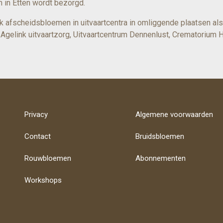
m in Etten wordt bezorgd.
ok afscheidsbloemen in uitvaartcentra in omliggende plaatsen a
Agelink uitvaartzorg, Uitvaartcentrum Dennenlust, Crematorium H
Privacy
Algemene voorwaarden
Contact
Bruidsbloemen
Rouwbloemen
Abonnementen
Workshops