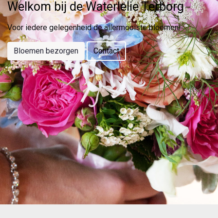
Welkom bij de Waterlelie Terborg
Voor iedere gelegenheid de allermooiste bloemen!
Bloemen bezorgen
Contact