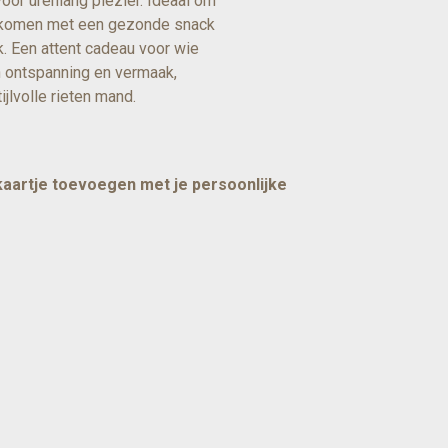
oor urenlang plezier. Ideaal om
e komen met een gezonde snack
. Een attent cadeau voor wie
n ontspanning en vermaak,
ijlvolle rieten mand.
 kaartje toevoegen met je persoonlijke