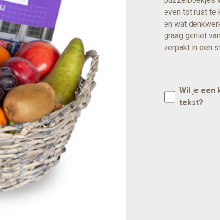
puzzelboekjes v
even tot rust t
en wat denkwerk
graag geniet va
verpakt in een st
Wil je een
tekst?