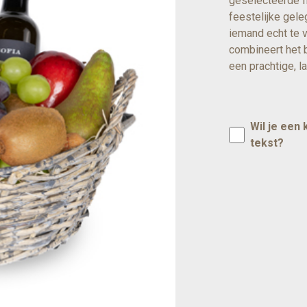
geselecteerde f
feestelijke gel
iemand echt te
combineert het b
een prachtige, l
Wil je een
tekst?