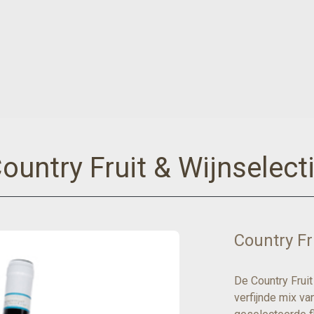
ountry Fruit & Wijnselect
Country Fr
De Country Frui
verfijnde mix va