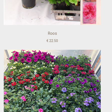
Roos
€ 22.50